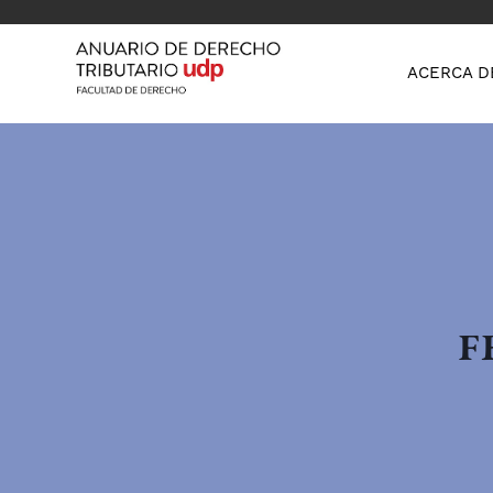
ACERCA D
F