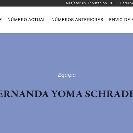
Magíster en Tributación UDP
Derech
E
NÚMERO ACTUAL
NÚMEROS ANTERIORES
ENVÍO DE 
Equipo
ERNANDA YOMA SCHRAD