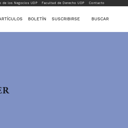
o de los Negocios UDP
Facultad de Derecho UDP
Contacto
ARTÍCULOS
BOLETÍN
SUSCRIBIRSE
BUSCAR
ER