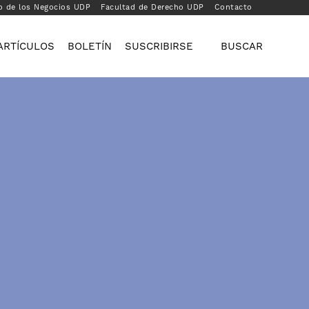
o de los Negocios UDP
Facultad de Derecho UDP
Contacto
ARTÍCULOS
BOLETÍN
SUSCRIBIRSE
BUSCAR