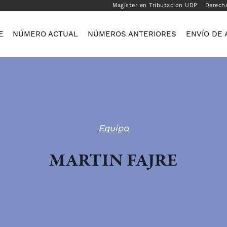
Magíster en Tributación UDP
Derech
E
NÚMERO ACTUAL
NÚMEROS ANTERIORES
ENVÍO DE 
Equipo
MARTIN FAJRE